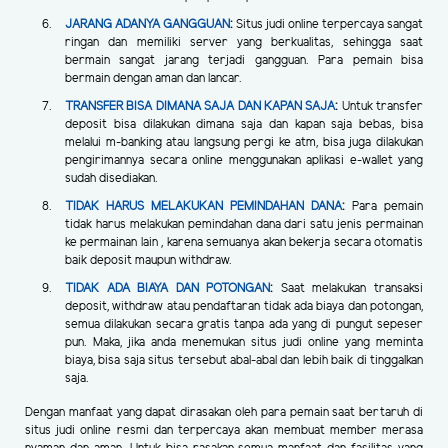
JARANG ADANYA GANGGUAN
:
Situs judi online terpercaya sangat
ringan dan memiliki server yang berkualitas, sehingga saat
bermain sangat jarang terjadi gangguan. Para pemain bisa
bermain dengan aman dan lancar.
TRANSFER BISA DIMANA SAJA DAN KAPAN SAJA
:
Untuk transfer
deposit bisa dilakukan dimana saja dan kapan saja bebas, bisa
melalui m-banking atau langsung pergi ke atm, bisa juga dilakukan
pengirimannya secara online menggunakan aplikasi e-wallet yang
sudah disediakan.
TIDAK HARUS MELAKUKAN PEMINDAHAN DANA
:
Para pemain
tidak harus melakukan pemindahan dana dari satu jenis permainan
ke permainan lain , karena semuanya akan bekerja secara otomatis
baik deposit maupun withdraw.
TIDAK ADA BIAYA DAN POTONGAN
:
Saat melakukan transaksi
deposit, withdraw atau pendaftaran tidak ada biaya dan potongan,
semua dilakukan secara gratis tanpa ada yang di pungut sepeser
pun. Maka, jika anda menemukan situs judi online yang meminta
biaya, bisa saja situs tersebut abal-abal dan lebih baik di tinggalkan
saja.
Dengan manfaat yang dapat dirasakan oleh para pemain saat bertaruh di
situs judi online resmi dan terpercaya akan membuat member merasa