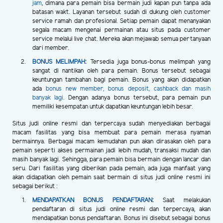
jam
, dimana para pemain bisa bermain judi kapan pun tanpa ada
batasan wakt. Layanan tersebut sudah di dukung oleh customer
service ramah dan profesional. Setiap pemain dapat menanyakan
segala macam mengenai permainan atau situs pada customer
service melalui live chat. Mereka akan mejawab semua pertanyaan
dari member.
BONUS MELIMPAH
:
Tersedia juga bonus-bonus melimpah yang
sangat di nantikan oleh para pemain. Bonus tersebut sebagai
keuntungan tambahan bagi pemain. Bonus yang akan didapatkan
ada
bonus new member, bonus deposit, cashback dan masih
banyak lagi
. Dengan adanya bonus tersebut, para pemain pun
memiliki kesempatan untuk dapatkan keuntungan lebih besar.
Situs judi online resmi dan terpercaya sudah menyediakan berbagai
macam fasilitas yang bisa membuat para pemain merasa nyaman
bermainnya. Berbagai macam kemudahan pun akan dirasakan oleh para
pemain seperti akses permainan jadi lebih mudah, transaksi mudah dan
masih banyak lagi. Sehingga, para pemain bisa bermain dengan lancar dan
seru. Dari fasilitas yang diberikan pada pemain, ada juga manfaat yang
akan didapatkan oleh pemain saat bermain di situs judi online resmi ini
sebagai berikut :
MENDAPATKAN BONUS PENDAFTARAN
:
Saat melakukan
pendaftaran di situs judi online resmi dan terpercaya, akan
mendapatkan bonus pendaftaran. Bonus ini disebut sebagai bonus