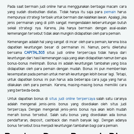
Pada saat bermain judi online harus menggunakan berbagai macam cara
yang sudah disebutkan diatas. Tidak hanya itu saja para
pemain
harus
mempunyai strategi terbaik untuk bermain dan kalahkan lawan. Apalagi, jika
jenis permainan yang di pilih sangat mengendalakn keberuntungan butuh
sekali strategi nya. Karena, jika hanya bermain dengan asal-asalan
kemenangan tersebut tidak akan mungkin didapatkan oleh para pemain.
Kemenangan adalah hal yang sangat di incar oleh para pemain, karena bisa
dapatkan keuntungan besar di permainan ini. Namun, perlu diketahui
bersama
CAPITAL303
situs judi online terpercaya tidak hanya dari
keuntungan dari hasil kemenangan saja yang akan didapatkan namun berupa
bonus-bonus melimpah. Bonus ini adalah keuntungan tambahan yang bisa
didapatkan oleh para pemain dengan mudah. Bonus ini pun memberikan
kesempatan pada pemain untuk meraih keuntungan lebih besar lagi. Tetapi,
untuk dapatkan bonus ini pun harus ada beberapa cara juga yang harus
dilakukan oleh para pemain. Karena, masing-masing bonus memiliki cara
yang berbeda-beda.
Untuk dapatkan bonus di
situs judi online terpercaya
salah satu caranya
adalah mengenali jenis-jenis bonus yang disediakan oleh situs judi
terpercaya. Dengan mengenali jenis-jenis bonus nya akan lebih mudah
meraih bonus tersebut. Salah satu bonus yang disediakan ada bonus
pendaftaran, deposit, cashback dan masih banyak lagi. Dengan adanya
bonus tersebut bisa menjadi keuntungan tambahan bagi para pemain.