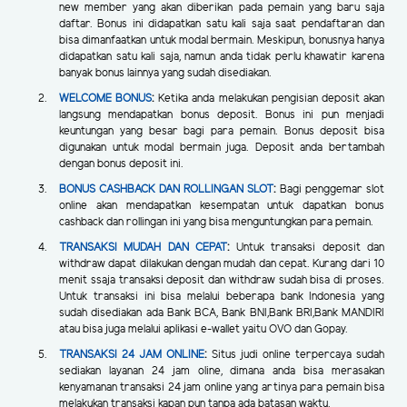
new member yang akan diberikan pada pemain yang baru saja
daftar. Bonus ini didapatkan satu kali saja saat pendaftaran dan
bisa dimanfaatkan untuk modal bermain. Meskipun, bonusnya hanya
didapatkan satu kali saja, namun anda tidak perlu khawatir karena
banyak bonus lainnya yang sudah disediakan.
WELCOME BONUS
:
Ketika anda melakukan pengisian deposit akan
langsung mendapatkan bonus deposit. Bonus ini pun menjadi
keuntungan yang besar bagi para pemain. Bonus deposit bisa
digunakan untuk modal bermain juga. Deposit anda bertambah
dengan bonus deposit ini.
BONUS CASHBACK DAN ROLLINGAN SLOT
:
Bagi penggemar slot
online akan mendapatkan kesempatan untuk dapatkan bonus
cashback dan rollingan ini yang bisa menguntungkan para pemain.
TRANSAKSI MUDAH DAN CEPAT
:
Untuk transaksi deposit dan
withdraw dapat dilakukan dengan mudah dan cepat. Kurang dari 10
menit ssaja transaksi deposit dan withdraw sudah bisa di proses.
Untuk transaksi ini bisa melalui beberapa bank Indonesia yang
sudah disediakan ada Bank BCA, Bank BNI,Bank BRI,Bank MANDIRI
atau bisa juga melalui aplikasi e-wallet yaitu OVO dan Gopay.
TRANSAKSI 24 JAM ONLINE
:
Situs judi online terpercaya sudah
sediakan layanan 24 jam oline, dimana anda bisa merasakan
kenyamanan transaksi 24 jam online yang artinya para pemain bisa
melakukan transaksi kapan pun tanpa ada batasan waktu.