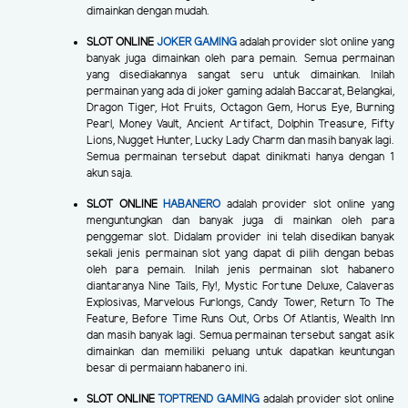
dimainkan dengan mudah.
SLOT ONLINE
JOKER GAMING
adalah provider slot online yang
banyak juga dimainkan oleh para pemain. Semua permainan
yang disediakannya sangat seru untuk dimainkan. Inilah
permainan yang ada di joker gaming adalah Baccarat, Belangkai,
Dragon Tiger, Hot Fruits, Octagon Gem, Horus Eye, Burning
Pearl, Money Vault, Ancient Artifact, Dolphin Treasure, Fifty
Lions, Nugget Hunter, Lucky Lady Charm dan masih banyak lagi.
Semua permainan tersebut dapat dinikmati hanya dengan 1
akun saja.
SLOT ONLINE
HABANERO
adalah provider slot online yang
menguntungkan dan banyak juga di mainkan oleh para
penggemar slot. Didalam provider ini telah disedikan banyak
sekali jenis permainan slot yang dapat di pilih dengan bebas
oleh para pemain. Inilah jenis permainan slot habanero
diantaranya Nine Tails, Fly!, Mystic Fortune Deluxe, Calaveras
Explosivas, Marvelous Furlongs, Candy Tower, Return To The
Feature, Before Time Runs Out, Orbs Of Atlantis, Wealth Inn
dan masih banyak lagi. Semua permainan tersebut sangat asik
dimainkan dan memiliki peluang untuk dapatkan keuntungan
besar di permaiann habanero ini.
SLOT ONLINE
TOPTREND GAMING
adalah provider slot online