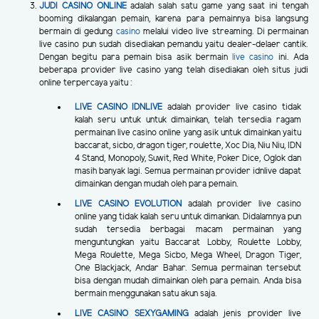
JUDI CASINO ONLINE
adalah salah satu game yang saat ini tengah
booming dikalangan pemain, karena para pemainnya bisa langsung
bermain di gedung
casino
melalui video live streaming. Di permainan
live casino pun sudah disediakan pemandu yaitu dealer-delaer cantik.
Dengan begitu para pemain bisa asik bermain
live casino
ini. Ada
beberapa provider live casino yang telah disediakan oleh situs judi
online terpercaya yaitu :
LIVE CASINO IDNLIVE
adalah provider live casino tidak
kalah seru untuk untuk dimainkan, telah tersedia ragam
permainan live casino online yang asik untuk dimainkan yaitu
baccarat, sicbo, dragon tiger, roulette, Xoc Dia, Niu Niu, IDN
4 Stand, Monopoly, Suwit, Red White, Poker Dice, Oglok dan
masih banyak lagi. Semua permainan provider idnlive dapat
dimainkan dengan mudah oleh para pemain.
LIVE CASINO EVOLUTION
adalah provider live casino
online yang tidak kalah seru untuk dimankan. Didalamnya pun
sudah tersedia berbagai macam permainan yang
menguntungkan yaitu Baccarat Lobby, Roulette Lobby,
Mega Roulette, Mega Sicbo, Mega Wheel, Dragon Tiger,
One Blackjack, Andar Bahar. Semua permainan tersebut
bisa dengan mudah dimainkan oleh para pemain. Anda bisa
bermain menggunakan satu akun saja.
LIVE CASINO SEXYGAMING
adalah jenis provider live