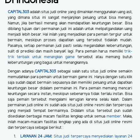
Di Indonesia
CAPITAL303
adalah situs judi online yang dimainkan menggunakan uang asli,
yang dimana situs ini sangat menjanjikan peluang untuk bisa menang.
Namun, jika berhasil menang akan mendapatkan keuntungan besar. Bisa
dibilang tujuan dari permainan judi ini adalah untuk melipatgandakan uang
menjadi lebih besar. Hal inilah yang menjadikan para pemain tergiur untuk
bermain, meskipun proses dapatkan uang tersebut tidaklah mudah.
Pasalnya, setiap permainan judi pasti selalu megandalkan keberuntungan,
sulit di prediksi dan masih banyaK lagi. Para pemain harus memiliki
trik-
trik terbaik untuk menangkan game
tersebut atau memang butuh
keberuntungan yang bagus untuk menangkannya.
Dengan adanya
CAPITAL303
sebagai salah satu situs judi online semakin
memudahkan para pemain untuk bermain game ini. Hanya dengan satu klik
saja sudah dapat bermain sepuasnya dan memiliki peluang untuk dapatkan
keuntungan besar didalam permainan ini. Para pemain memang mencari
keuntungan secara instan, meskipun sebenarnya tidak terlalu instan. Bisa
saja pemain tersebut mengalami kerugian karena selalu kalah. Dalam
permainan judi online ini sudah ada situs judi online resmi dan terpercaya
yang menjadi tempat bermainnya. Didalam situs tersebut pun sudah
disediakan berbagai macam fasilitas lengkap untuk semua
member
. Maka,
inilah macam-macam fasilitas lengkap yang ada di situs judi online resmi
dan terpercaya sebagai berikut :
LAYANAN 24 JAM
:
Situs judi terpercaya menyediakan layanan 24