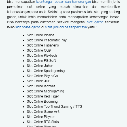
bisa mendapatkan
keuntungan besar dan kemenangan
bisa memilih jenis
permainan slot online yang mudah dimainkan dan memberikan
keberuntungan pada anda. Selain itu, anda pun harus tahu slot yang sedang
gacor, untuk lebih memudahkan anda mendapatkan kemenangan besar.
Bisa bertanya pada customer service mengenai
slot gacor
tersebut.
Inilah
slot online gacor
di
situs judi online terpercaya
yaitu :
Slot Online Idnslot
Slot Online Pragmatic Play
Slot Online Habanero
Slot Online CQ9
Slot Online Playtech
Slot Online PG Soft
Slot Online Joker
Slot Online Spadegaming
Slot Online Play n Go
Slot Online JDB
Slot Online Isofbet
Slot Online Microgaming
Slot Online Red Tiger
Slot Online Booming
Slot Online Top Trend Gaming / TTG
Slot Online Game Art
Slot Online Playson
Slot Online RTG Slots