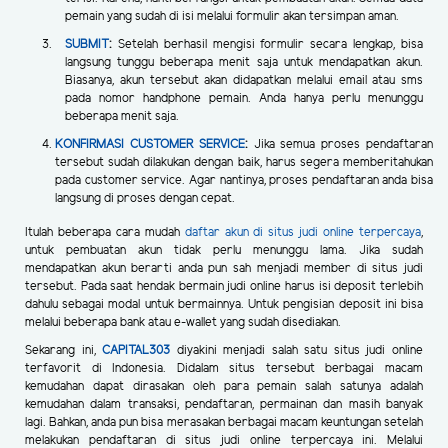
pemain yang sudah di isi melalui formulir akan tersimpan aman.
SUBMIT
:
Setelah berhasil mengisi formulir secara lengkap, bisa
langsung tunggu beberapa menit saja untuk mendapatkan akun.
Biasanya, akun tersebut akan didapatkan melalui email atau sms
pada nomor handphone pemain. Anda hanya perlu menunggu
beberapa menit saja.
KONFIRMASI CUSTOMER SERVICE
:
Jika semua proses pendaftaran
tersebut sudah dilakukan dengan baik, harus segera memberitahukan
pada customer service. Agar nantinya, proses pendaftaran anda bisa
langsung di proses dengan cepat.
Itulah beberapa cara mudah
daftar akun di situs judi online terpercaya
,
untuk pembuatan akun tidak perlu menunggu lama. Jika sudah
mendapatkan akun berarti anda pun sah menjadi member di situs judi
tersebut. Pada saat hendak bermain judi online harus isi deposit terlebih
dahulu sebagai modal untuk bermainnya. Untuk pengisian deposit ini bisa
melalui beberapa bank atau e-wallet yang sudah disediakan.
Sekarang ini,
CAPITAL303
diyakini menjadi salah satu situs judi online
terfavorit di Indonesia. Didalam situs tersebut berbagai macam
kemudahan dapat dirasakan oleh para pemain salah satunya adalah
kemudahan dalam transaksi, pendaftaran, permainan dan masih banyak
lagi. Bahkan, anda pun bisa merasakan berbagai macam keuntungan setelah
melakukan pendaftaran di situs judi online terpercaya ini. Melalui