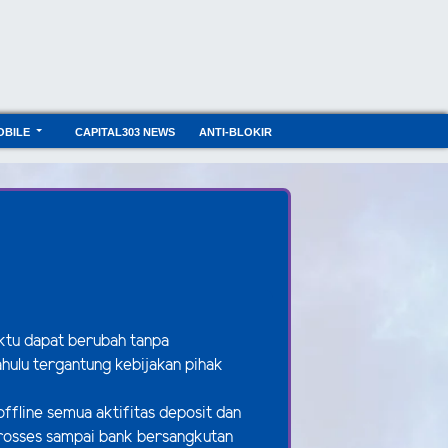
OBILE
CAPITAL303 NEWS
ANTI-BLOKIR
tu dapat berubah tanpa
hulu tergantung kebijakan pihak
ffline semua aktifitas deposit dan
prosses sampai bank bersangkutan