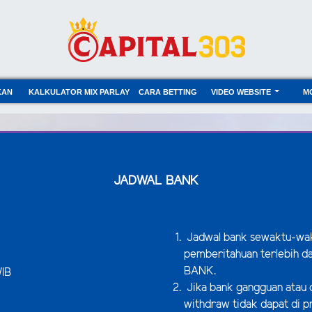
KAN
KALKULATOR MIX PARLAY
CARA BETTING
VIDEO WEBSITE
M
JADWAL BANK
Jadwal bank sewaktu-wak
pemberitahuan terlebih da
BANK.
WIB
Jika bank gangguan atau o
withdraw tidak dapat di 